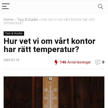
Home
»
Tips & Guider
»
Hur vet vi om vårt kontor har rätt
temperatur?
Tips & Guider
Hur vet vi om vårt kontor
har rätt temperatur?
2023-07-19
146
Antal läsningar
0